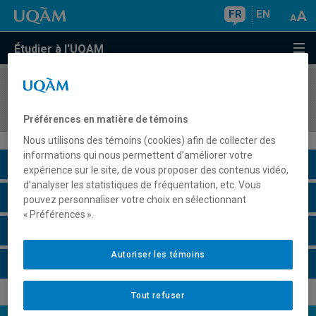
FR
EN
Étudier à l'UQAM
COURS
//
ESP3400
L'espagnol à travers le cinéma hispanophone
Préférences en matière de témoins
Nous utilisons des témoins (cookies) afin de collecter des
informations qui nous permettent d’améliorer votre
Description du cours
expérience sur le site, de vous proposer des contenus vidéo,
d’analyser les statistiques de fréquentation, etc. Vous
Horaire - Été 2026
pouvez personnaliser votre choix en sélectionnant
« Préférences ».
Horaire - Automne 2026
Autoriser les témoins
Horaire - Hiver 2027
Tout refuser