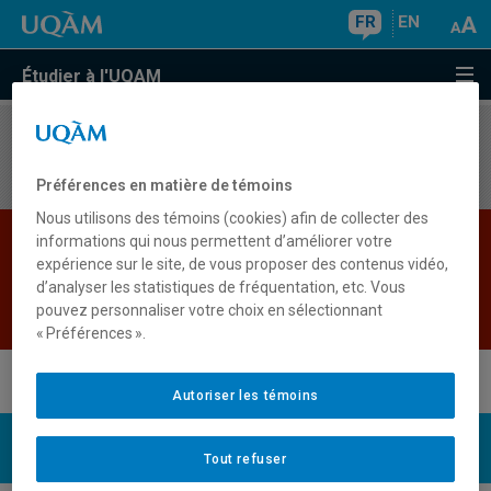
FR
EN
Étudier à l'UQAM
Aucun résultat
Préférences en matière de témoins
Nous utilisons des témoins (cookies) afin de collecter des
Les bases de données institutionnelles sont
informations qui nous permettent d’améliorer votre
expérience sur le site, de vous proposer des contenus vidéo,
indisponibles pour le moment. Veuillez
d’analyser les statistiques de fréquentation, etc. Vous
réessayer plus tard.
pouvez personnaliser votre choix en sélectionnant
Retour
« Préférences ».
Autoriser les témoins
UQAM
Nous joindre
Tout refuser