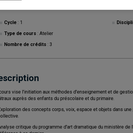
Cycle
: 1
Discipl
Type de cours
: Atelier
Nombre de crédits
: 3
escription
cours vise l'initiation aux méthodes d'enseignement et de gesti
âtraux auprès des enfants du préscolaire et du primaire.
Exploration des concepts corps, voix, espace et objets dans une 
ollective.
Analyse critique du programme d'art dramatique du ministère de l