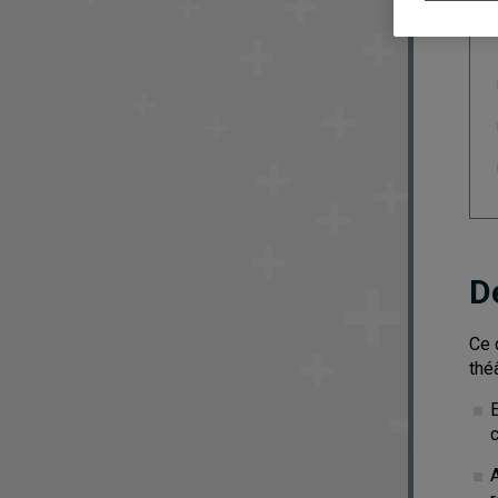
D
Ce 
thé
c