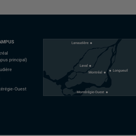
AMPUS
réal
pus principal)
udière
l
érégie-Ouest