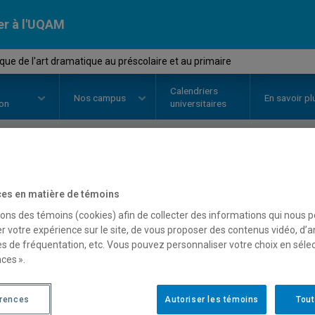
er à l'UQAM
que de l'art dramatique au préscolaire et au primaire
Calendriers
Nos
campus
En savoir pl
ion
universitaires
OURS
//
ETH5002
-
Didactique de
es en matière de témoins
préscolaire et au primair
sons des témoins (cookies) afin de collecter des informations qui nous 
r votre expérience sur le site, de vous proposer des contenus vidéo, d’a
es de fréquentation, etc. Vous pouvez personnaliser votre choix en séle
ces ».
Description
Horaire - Été 2026
Horaire
érences
Autoriser les témoins
Tout