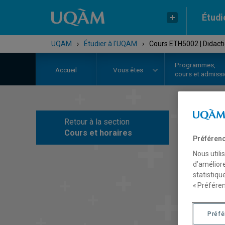
Étudi
UQAM
›
Étudier à l'UQAM
›
Cours ETH5002 | Didacti
Programmes,
Accueil
Vous êtes
cours et admiss
Retour à la section
C
Cours et horaires
Préférenc
Nous utili
d’améliore
statistiqu
« Préféren
Préf