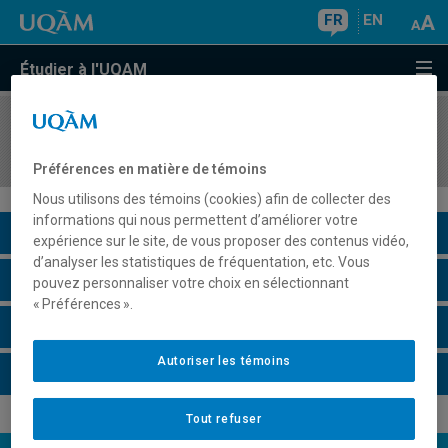
FR
EN
Étudier à l'UQAM
COURS
//
EUT1132
Dimensions économiques de la ville
Préférences en matière de témoins
Nous utilisons des témoins (cookies) afin de collecter des
informations qui nous permettent d’améliorer votre
Description du cours
expérience sur le site, de vous proposer des contenus vidéo,
d’analyser les statistiques de fréquentation, etc. Vous
Horaire - Été 2026
pouvez personnaliser votre choix en sélectionnant
« Préférences ».
Horaire - Automne 2026
Autoriser les témoins
Horaire - Hiver 2027
Tout refuser