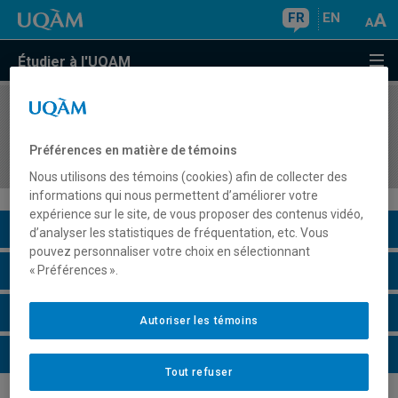
FR
EN
Étudier à l'UQAM
COURS
//
EUT4529
Dynamiques des villes d'Europe et d'Amérique du
Préférences en matière de témoins
Nord
Nous utilisons des témoins (cookies) afin de collecter des
informations qui nous permettent d’améliorer votre
expérience sur le site, de vous proposer des contenus vidéo,
Description du cours
d’analyser les statistiques de fréquentation, etc. Vous
pouvez personnaliser votre choix en sélectionnant
Horaire - Été 2026
« Préférences ».
Horaire - Automne 2026
Autoriser les témoins
Horaire - Hiver 2027
Tout refuser