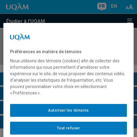
FR
EN
Étudier à l'UQAM
COURS
//
FIN1800
Financement de la petite et moyenne
Préférences en matière de témoins
organisation
Nous utilisons des témoins (cookies) afin de collecter des
informations qui nous permettent d’améliorer votre
expérience sur le site, de vous proposer des contenus vidéo,
Description du cours
d’analyser les statistiques de fréquentation, etc. Vous
pouvez personnaliser votre choix en sélectionnant
Horaire - Été 2026
« Préférences ».
Horaire - Automne 2026
Autoriser les témoins
Horaire - Hiver 2027
Tout refuser