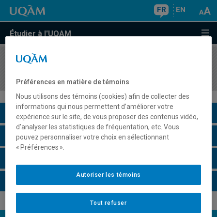
FR
EN
Étudier à l'UQAM
COURS
//
FIN5590
Gestion des risques financiers
Préférences en matière de témoins
Nous utilisons des témoins (cookies) afin de collecter des
informations qui nous permettent d’améliorer votre
Description du cours
expérience sur le site, de vous proposer des contenus vidéo,
d’analyser les statistiques de fréquentation, etc. Vous
Horaire - Été 2026
pouvez personnaliser votre choix en sélectionnant
« Préférences ».
Horaire - Automne 2026
Autoriser les témoins
Horaire - Hiver 2027
Tout refuser