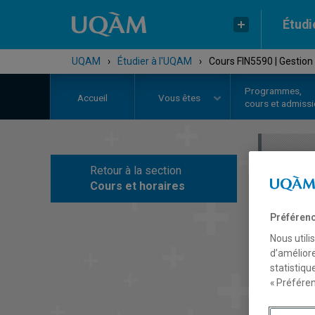
Étudi
UQAM
›
Étudier à l'UQAM
›
Cours FIN5590 | Gestion 
Programmes,
Accueil
Vous êtes
cours et admiss
Retour à la section
C
Cours et horaires
Préférenc
Nous utili
d’améliore
statistiqu
« Préféren