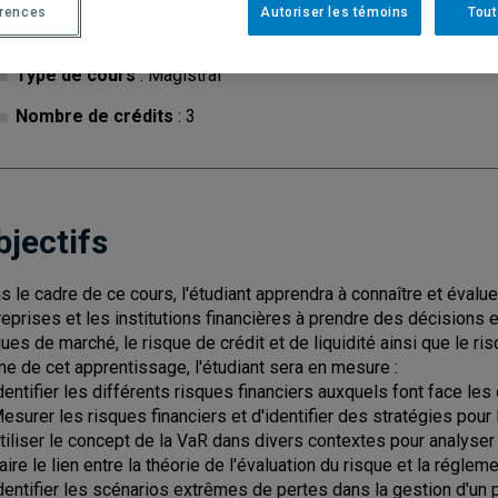
érences
Autoriser les témoins
Tout
Cycle
: 1
Discipl
Type de cours
: Magistral
Nombre de crédits
: 3
bjectifs
s le cadre de ce cours, l'étudiant apprendra à connaître et évaluer
reprises et les institutions financières à prendre des décisions en
ques de marché, le risque de crédit et de liquidité ainsi que le ri
me de cet apprentissage, l'étudiant sera en mesure :
Identifier les différents risques financiers auxquels font face les 
Mesurer les risques financiers et d'identifier des stratégies pour
Utiliser le concept de la VaR dans divers contextes pour analyser
Faire le lien entre la théorie de l'évaluation du risque et la réglem
Identifier les scénarios extrêmes de pertes dans la gestion d'un po