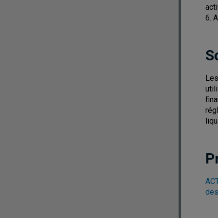
act
6. 
S
Les
util
fin
régl
liqu
P
ACT
des