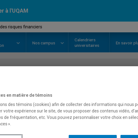
er à l'UQAM
des risques financiers
Calendriers
Nos
campus
En savoir pl
ion
universitaires
OURS
//
FIN5590
-
Gestion des ri
es en matière de témoins
sons des témoins (cookies) afin de collecter des informations qui nous 
Description
Horaire - Été 2026
Horaire
r votre expérience sur le site, de vous proposer des contenus vidéo, d’a
es de fréquentation, etc. Vous pouvez personnaliser votre choix en séle
ces ».