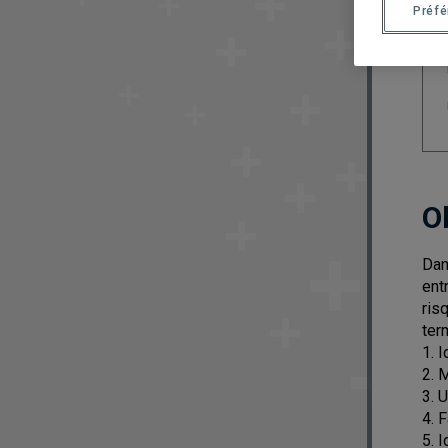
Préf
O
Dan
ent
ris
ter
1. 
2. 
3. 
4. 
5. 