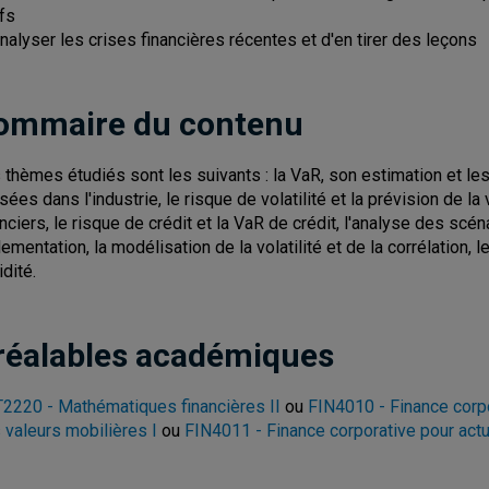
ifs
Analyser les crises financières récentes et d'en tirer des leçons
ommaire du contenu
 thèmes étudiés sont les suivants : la VaR, son estimation et 
isées dans l'industrie, le risque de volatilité et la prévision de la v
anciers, le risque de crédit et la VaR de crédit, l'analyse des scén
ementation, la modélisation de la volatilité et de la corrélation, l
idité.
réalables académiques
2220 - Mathématiques financières II
ou
FIN4010 - Finance corpo
 valeurs mobilières I
ou
FIN4011 - Finance corporative pour actu