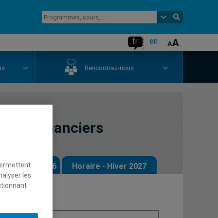
fr
en
us
Rencontrez-nous
sques financiers
permettent
 - Automne 2026
Horaire - Hiver 2027
nalyser les
ctionnant