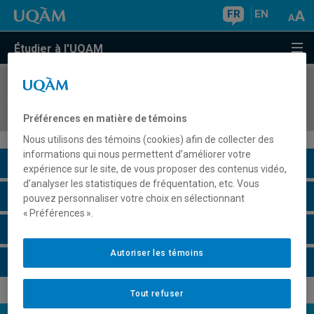
FR
EN
Étudier à l'UQAM
COURS
//
FIN5590
Gestion des risques financiers
Préférences en matière de témoins
Nous utilisons des témoins (cookies) afin de collecter des
informations qui nous permettent d’améliorer votre
Description du cours
expérience sur le site, de vous proposer des contenus vidéo,
d’analyser les statistiques de fréquentation, etc. Vous
Horaire - Été 2026
pouvez personnaliser votre choix en sélectionnant
« Préférences ».
Horaire - Automne 2026
Autoriser les témoins
Horaire - Hiver 2027
Tout refuser