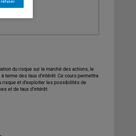
 refuser
ine
: Finance
ation du risque sur le marché des actions, le
à terme des taux d'intérêt. Ce cours permettra
 risque et d'exploiter les possibilités de
s et de taux d'intérêt.