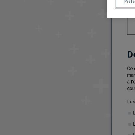
Préf
D
Ce 
mar
à l
cou
Les