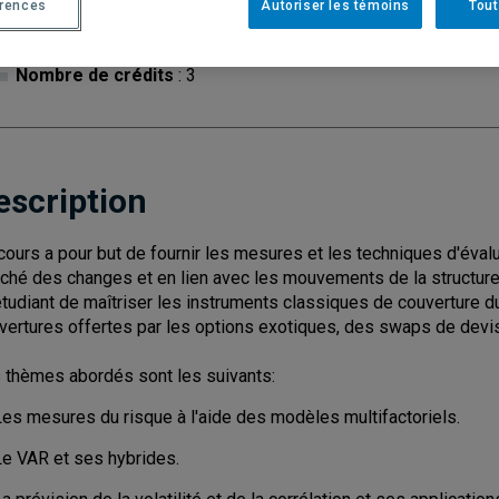
érences
Autoriser les témoins
Tout
Cycle
: 2
Discipl
Nombre de crédits
: 3
escription
cours a pour but de fournir les mesures et les techniques d'évalu
ché des changes et en lien avec les mouvements de la structure 
'étudiant de maîtriser les instruments classiques de couverture du
vertures offertes par les options exotiques, des swaps de devise
 thèmes abordés sont les suivants:
Les mesures du risque à l'aide des modèles multifactoriels.
Le VAR et ses hybrides.