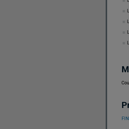
L
L
L
L
M
Cou
P
FIN