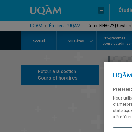
Étudi
UQAM
›
Étudier à l'UQAM
›
Cours FIN8622 | Gestion 
Programmes,
Accueil
Vous êtes
cours et admiss
Retour à la section
C
Cours et horaires
Préférenc
Nous utili
d’améliore
statistiqu
« Préféren