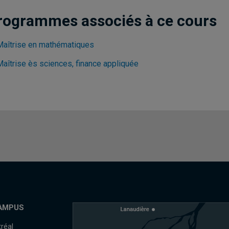
rogrammes associés à ce cours
Maîtrise en mathématiques
Maîtrise ès sciences, finance appliquée
AMPUS
réal