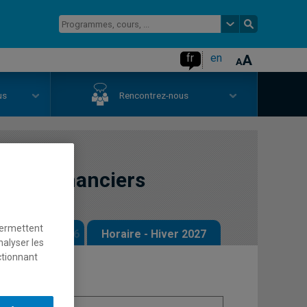
fr
en
us
Rencontrez-nous
sques financiers
permettent
 - Automne 2026
Horaire - Hiver 2027
nalyser les
ctionnant