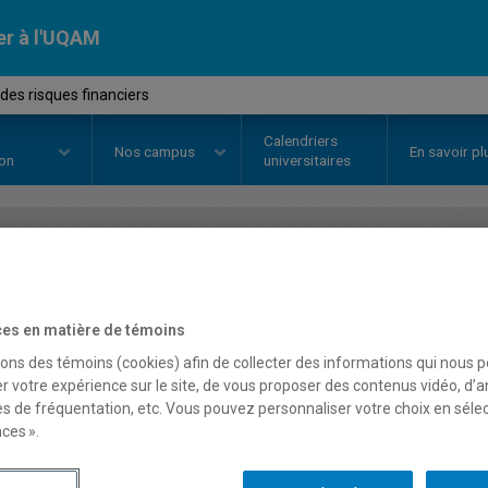
er à l'UQAM
des risques financiers
Calendriers
Nos
campus
En savoir pl
ion
universitaires
OURS
//
FIN8622
-
Gestion des ri
es en matière de témoins
sons des témoins (cookies) afin de collecter des informations qui nous 
Description
Horaire - Été 2026
Horaire
r votre expérience sur le site, de vous proposer des contenus vidéo, d’a
es de fréquentation, etc. Vous pouvez personnaliser votre choix en séle
ces ».