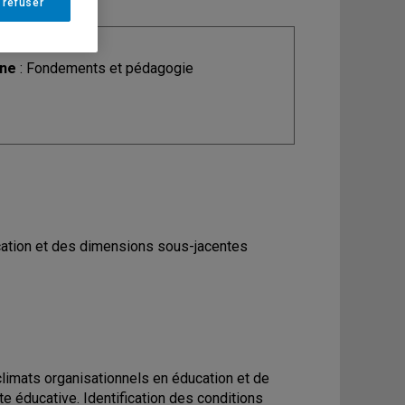
 refuser
ine
: Fondements et pédagogie
ucation et des dimensions sous-jacentes
 climats organisationnels en éducation et de
e éducative. Identification des conditions