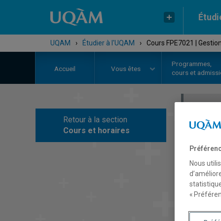
Étudi
UQAM
›
Étudier à l'UQAM
›
Cours FPE7021 | Gestion
Programmes,
Accueil
Vous êtes
cours et admiss
Retour à la section
C
Cours et horaires
Préférenc
Nous utili
d’améliore
statistiqu
« Préféren