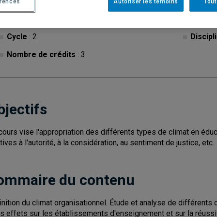
érences
Autoriser les témoins
Tout
Cycle
: 2
Discipl
Nombre de crédits
: 3
bjectifs
cours vise l'appropriation des différents types de climat en éd
tives à l'autorité, à la considération, au sentiment de justice, etc.
ommaire du contenu
inition du climat organisationnel. Étude et analyse de différents
rs effets sur les établissements d'enseignement et sur la réussit