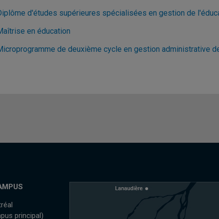
Diplôme d'études supérieures spécialisées en gestion de l'éduc
Maîtrise en éducation
Microprogramme de deuxième cycle en gestion administrative de
AMPUS
réal
pus principal)