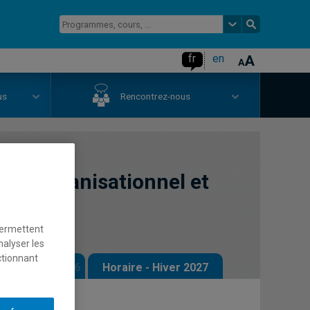
fr
en
us
Rencontrez-nous
mat organisationnel et
n
permettent
nalyser les
ctionnant
 - Automne 2026
Horaire - Hiver 2027