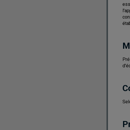
ess
l'a
con
éta
M
Pré
d'é
C
Sel
P