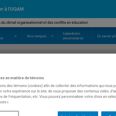
er à l'UQAM
 du climat organisationnel et des conflits en éducation
Calendriers
Nos
campus
En savoir pl
ion
universitaires
OURS
//
FPE7021
-
Gestion du cli
des conflits en éducatio
es en matière de témoins
sons des témoins (cookies) afin de collecter des informations qui nous 
r votre expérience sur le site, de vous proposer des contenus vidéo, d’a
es de fréquentation, etc. Vous pouvez personnaliser votre choix en séle
Description
Horaire - Été 2026
Horaire
ces ».