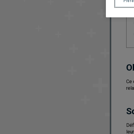
Préf
O
Ce 
rela
S
Déf
leu