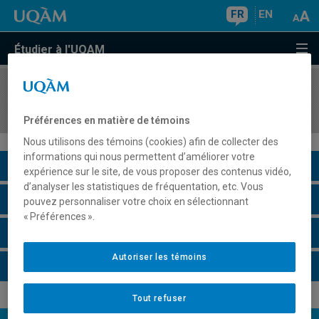
FR
EN
Étudier à l'UQAM
COURS
//
FPE7050
Étude du système scolaire québécois
Préférences en matière de témoins
Nous utilisons des témoins (cookies) afin de collecter des
informations qui nous permettent d’améliorer votre
Description du cours
expérience sur le site, de vous proposer des contenus vidéo,
d’analyser les statistiques de fréquentation, etc. Vous
Horaire - Été 2026
pouvez personnaliser votre choix en sélectionnant
« Préférences ».
Horaire - Automne 2026
Autoriser les témoins
Horaire - Hiver 2027
Tout refuser