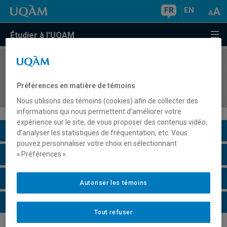
FR
EN
Étudier à l'UQAM
COURS
//
FPT2531
Pédagogie vécue en formation professionnelle
Préférences en matière de témoins
et technique
Nous utilisons des témoins (cookies) afin de collecter des
informations qui nous permettent d’améliorer votre
expérience sur le site, de vous proposer des contenus vidéo,
Description du cours
d’analyser les statistiques de fréquentation, etc. Vous
pouvez personnaliser votre choix en sélectionnant
Horaire - Été 2026
« Préférences ».
Horaire - Automne 2026
Autoriser les témoins
Horaire - Hiver 2027
Tout refuser