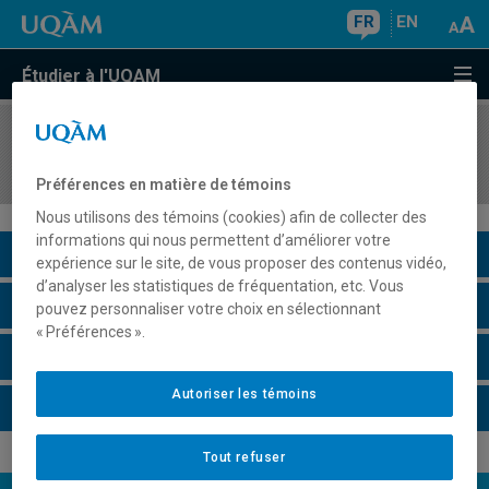
FR
EN
Étudier à l'UQAM
COURS
//
FSH4000
Introduction à l'épidémiologie sociale
Préférences en matière de témoins
Nous utilisons des témoins (cookies) afin de collecter des
informations qui nous permettent d’améliorer votre
Description du cours
expérience sur le site, de vous proposer des contenus vidéo,
d’analyser les statistiques de fréquentation, etc. Vous
Horaire - Été 2026
pouvez personnaliser votre choix en sélectionnant
« Préférences ».
Horaire - Automne 2026
Autoriser les témoins
Horaire - Hiver 2027
Tout refuser