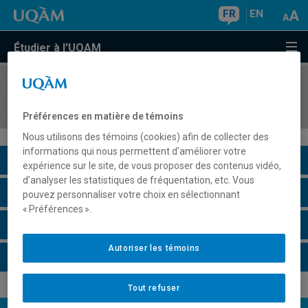
FR
EN
Étudier à l'UQAM
COURS
//
GEO1120
Géographie, environnement et risques naturels
Préférences en matière de témoins
Nous utilisons des témoins (cookies) afin de collecter des
informations qui nous permettent d’améliorer votre
Description du cours
expérience sur le site, de vous proposer des contenus vidéo,
d’analyser les statistiques de fréquentation, etc. Vous
Horaire - Été 2026
pouvez personnaliser votre choix en sélectionnant
« Préférences ».
Horaire - Automne 2026
Autoriser les témoins
Horaire - Hiver 2027
Tout refuser