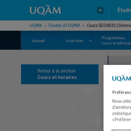
Étudi
UQAM
›
Étudier à l'UQAM
›
Cours GEO4032 | Géomor
Programmes,
Accueil
Vous êtes
cours et admiss
Retour à la section
C
Cours et horaires
Préférenc
Nous utili
d’améliore
statistiqu
« Préféren