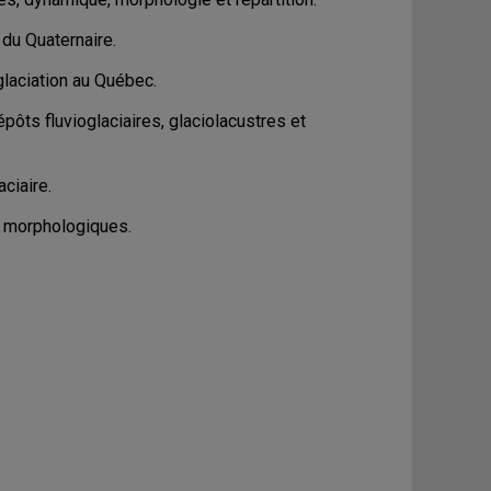
 du Quaternaire.
glaciation au Québec.
ôts fluvioglaciaires, glaciolacustres et
ciaire.
s morphologiques.