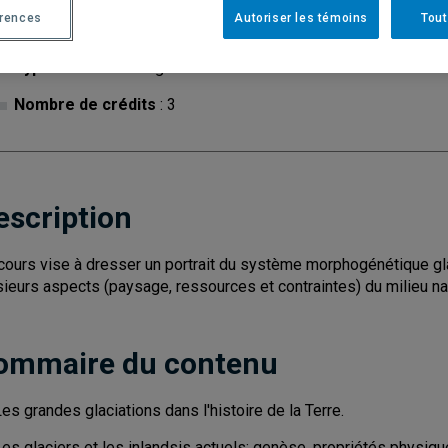
érences
Autoriser les témoins
Tout
Cycle
: 1
Discipl
Type de cours
: Magistral
Nombre de crédits
: 3
escription
cours vise à dresser un portrait du système morphogénétique gla
sieurs aspects (paysage, ressources et contraintes) du milieu na
ommaire du contenu
es grandes glaciations dans l'histoire de la Terre.
es glaciers et les inlandsis actuels: genèse, propriétés physiqu