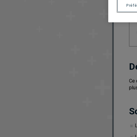
Préf
D
Ce 
plu
S
L
L