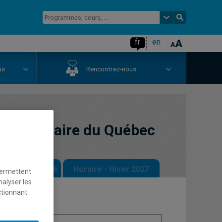
fr
en
us
Rencontrez-nous
ie glaciaire du Québec
 - Automne 2026
Horaire - Hiver 2027
permettent
nalyser les
ctionnant