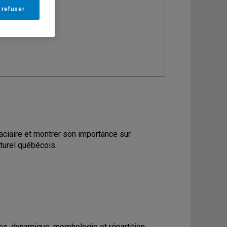
 refuser
ine
: Géographie
ciaire et montrer son importance sur
turel québécois.
es, dynamique, morphologie et répartition.