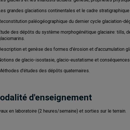
es grandes glaciations continentales et le cadre stratigraphique
Reconstitution paléogéographique du dernier cycle glaciation-dé
tude des dépôts du système morphogénétique glaciaire: tills, dép
glaciomarins.
Description et genèse des formes d'érosion et d'accumulation gla
Notions de glacio-isostasie, glacio-eustatisme et conséquence
Méthodes d'études des dépôts quaternaires.
odalité d'enseignement
vaux en laboratoire (2 heures/semaine) et sorties sur le terrain.