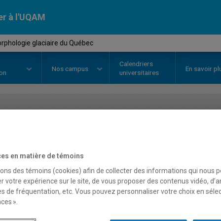
er à l'UQAM
phologie glaciaire du Québec
Calendriers
Nos
campus
En savoir pl
ion
universitaires
OURS
//
GEO4032
-
Géomorpholog
es en matière de témoins
Description
Horaire - Été 2026
Horaire
sons des témoins (cookies) afin de collecter des informations qui nous 
r votre expérience sur le site, de vous proposer des contenus vidéo, d’a
es de fréquentation, etc. Vous pouvez personnaliser votre choix en séle
ces ».