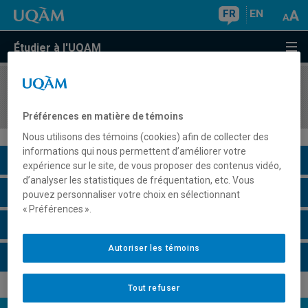
FR
EN
Étudier à l'UQAM
COURS
//
GEO4400
Genre, territoire et développement
Préférences en matière de témoins
Nous utilisons des témoins (cookies) afin de collecter des
informations qui nous permettent d’améliorer votre
Description du cours
expérience sur le site, de vous proposer des contenus vidéo,
d’analyser les statistiques de fréquentation, etc. Vous
Horaire - Été 2026
pouvez personnaliser votre choix en sélectionnant
« Préférences ».
Horaire - Automne 2026
Autoriser les témoins
Horaire - Hiver 2027
Tout refuser