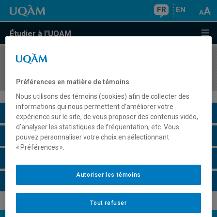
FR
EN
Étudier à l'UQAM
COURS
//
GEO5032
Méthodes de laboratoire en géographie physique
Préférences en matière de témoins
Nous utilisons des témoins (cookies) afin de collecter des
informations qui nous permettent d’améliorer votre
Description du cours
expérience sur le site, de vous proposer des contenus vidéo,
d’analyser les statistiques de fréquentation, etc. Vous
Horaire - Été 2026
pouvez personnaliser votre choix en sélectionnant
« Préférences ».
Horaire - Automne 2026
Autoriser les témoins
Horaire - Hiver 2027
Tout refuser