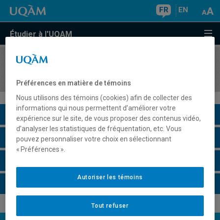
FR
EN
Étudier à l'UQAM
COURS
//
GEO5082
Dynamique des écosystèmes
Préférences en matière de témoins
Nous utilisons des témoins (cookies) afin de collecter des
informations qui nous permettent d’améliorer votre
Description du cours
expérience sur le site, de vous proposer des contenus vidéo,
d’analyser les statistiques de fréquentation, etc. Vous
Horaire - Été 2026
pouvez personnaliser votre choix en sélectionnant
« Préférences ».
Horaire - Automne 2026
Autoriser les témoins
Horaire - Hiver 2027
Tout refuser