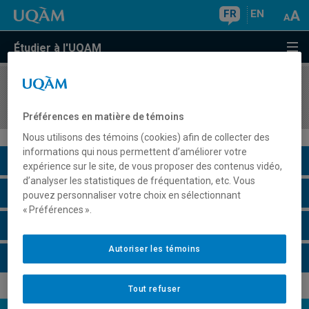
FR
EN
Étudier à l'UQAM
COURS
//
GEO6023
Le gel en tant qu'agent géomorphologique
Préférences en matière de témoins
Nous utilisons des témoins (cookies) afin de collecter des
informations qui nous permettent d’améliorer votre
Description du cours
expérience sur le site, de vous proposer des contenus vidéo,
d’analyser les statistiques de fréquentation, etc. Vous
Horaire - Été 2026
pouvez personnaliser votre choix en sélectionnant
« Préférences ».
Horaire - Automne 2026
Autoriser les témoins
Horaire - Hiver 2027
Tout refuser