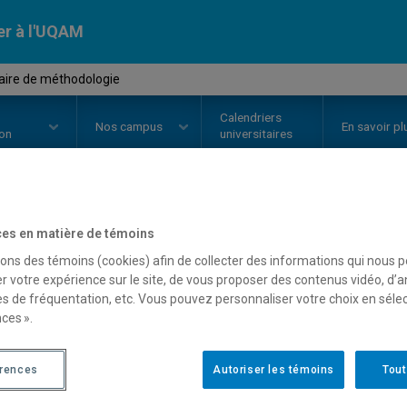
er à l'UQAM
aire de méthodologie
Calendriers
Nos
campus
En savoir pl
ion
universitaires
OURS
//
GEO8011
-
Séminaire de
es en matière de témoins
sons des témoins (cookies) afin de collecter des informations qui nous 
r votre expérience sur le site, de vous proposer des contenus vidéo, d’a
es de fréquentation, etc. Vous pouvez personnaliser votre choix en séle
Description
Horaire - Été 2026
Horaire
ces ».
érences
Autoriser les témoins
Tout