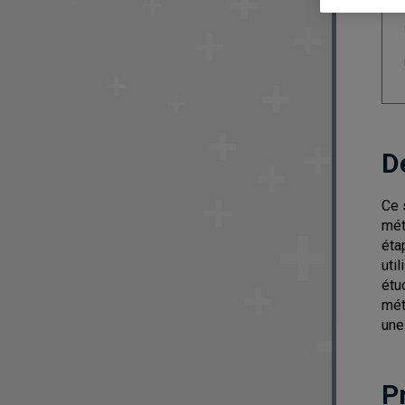
D
Ce 
mét
éta
uti
étu
mét
une
P