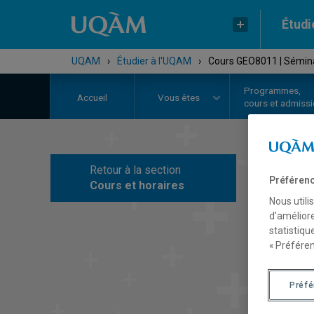
Étudi
UQAM
›
Étudier à l'UQAM
›
Cours GEO8011 | Sémin
Programmes,
Accueil
Vous êtes
cours et admiss
Retour à la section
C
Préférenc
Cours et horaires
Nous utili
d’améliore
statistiqu
« Préféren
Préf