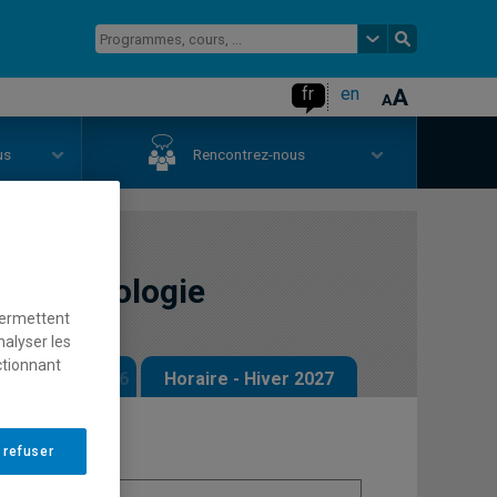
fr
en
us
Rencontrez-nous
 méthodologie
permettent
nalyser les
ctionnant
 - Automne 2026
Horaire - Hiver 2027
 refuser