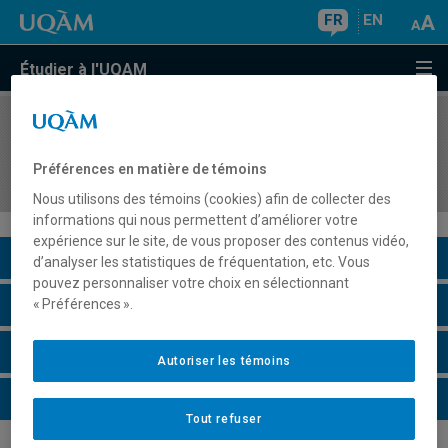
FR
EN
Étudier à l'UQAM
COURS
//
GEO8142
Télédétection appliquée aux problématiques
Préférences en matière de témoins
contemporaines
Nous utilisons des témoins (cookies) afin de collecter des
informations qui nous permettent d’améliorer votre
expérience sur le site, de vous proposer des contenus vidéo,
Description du cours
d’analyser les statistiques de fréquentation, etc. Vous
pouvez personnaliser votre choix en sélectionnant
Horaire - Été 2026
« Préférences ».
Horaire - Automne 2026
Autoriser les témoins
Horaire - Hiver 2027
Tout refuser