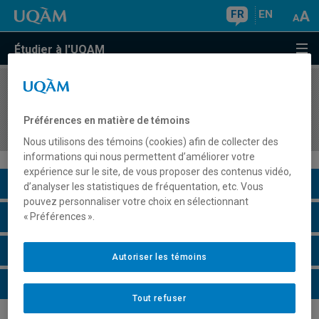
FR
EN
Étudier à l'UQAM
COURS
//
GHR4000
Gestion des processus opérationnels en
Préférences en matière de témoins
restauration
Nous utilisons des témoins (cookies) afin de collecter des
informations qui nous permettent d’améliorer votre
expérience sur le site, de vous proposer des contenus vidéo,
Description du cours
d’analyser les statistiques de fréquentation, etc. Vous
pouvez personnaliser votre choix en sélectionnant
Horaire - Été 2026
« Préférences ».
Horaire - Automne 2026
Autoriser les témoins
Horaire - Hiver 2027
Tout refuser