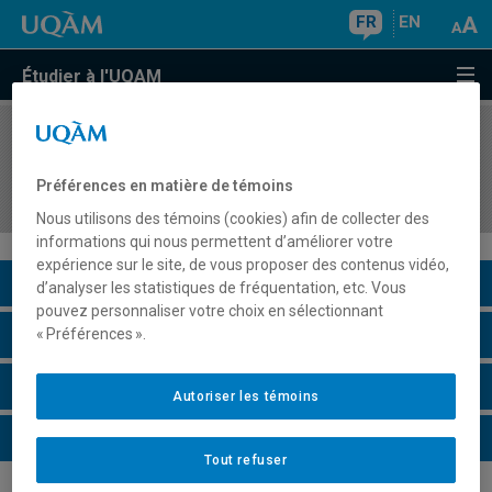
FR
EN
Étudier à l'UQAM
COURS
//
GHR4400
Gestion des revenus et E-Commerce en
Préférences en matière de témoins
hôtellerie et restauration
Nous utilisons des témoins (cookies) afin de collecter des
informations qui nous permettent d’améliorer votre
expérience sur le site, de vous proposer des contenus vidéo,
Description du cours
d’analyser les statistiques de fréquentation, etc. Vous
pouvez personnaliser votre choix en sélectionnant
Horaire - Été 2026
« Préférences ».
Horaire - Automne 2026
Autoriser les témoins
Horaire - Hiver 2027
Tout refuser