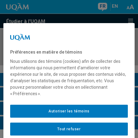
FR
EN
Étudier à l'UQAM
COURS
//
HAR1475
Les approches théoriques et critiques en histoire
Préférences en matière de témoins
de l'art
Nous utilisons des témoins (cookies) afin de collecter des
informations qui nous permettent d’améliorer votre
expérience sur le site, de vous proposer des contenus vidéo,
Description du cours
d’analyser les statistiques de fréquentation, etc. Vous
pouvez personnaliser votre choix en sélectionnant
Horaire - Été 2026
« Préférences ».
Horaire - Automne 2026
Autoriser les témoins
Horaire - Hiver 2027
Tout refuser