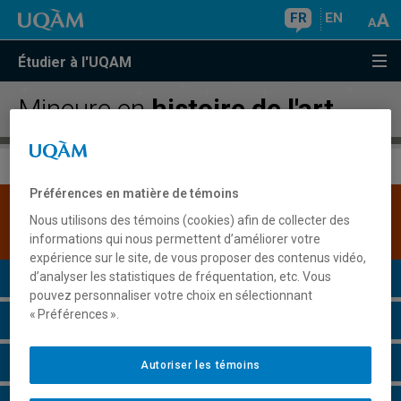
FR
EN
Étudier à l'UQAM
Mineure en
histoire de l'art
Préférences en matière de témoins
Une version plus récente de ce programme est
Nous utilisons des témoins (cookies) afin de collecter des
disponible.
Cliquez ici pour la consulter
.
informations qui nous permettent d’améliorer votre
expérience sur le site, de vous proposer des contenus vidéo,
Présentation du programme
d’analyser les statistiques de fréquentation, etc. Vous
pouvez personnaliser votre choix en sélectionnant
« Préférences ».
Conditions d'admission
Cours à suivre et horaires
Autoriser les témoins