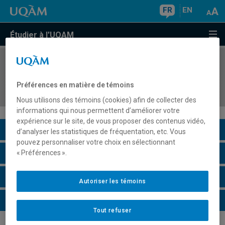
FR
EN
Étudier à l'UQAM
COURS
//
HAR4410
Sémiotique de l'art et théories de la
Préférences en matière de témoins
représentation
Nous utilisons des témoins (cookies) afin de collecter des
informations qui nous permettent d’améliorer votre
expérience sur le site, de vous proposer des contenus vidéo,
Description du cours
d’analyser les statistiques de fréquentation, etc. Vous
pouvez personnaliser votre choix en sélectionnant
Horaire - Été 2026
« Préférences ».
Horaire - Automne 2026
Autoriser les témoins
Horaire - Hiver 2027
Tout refuser