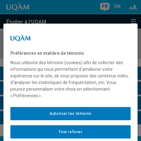
FR
EN
Étudier à l'UQAM
COURS
//
HAR4420
Esthétique et philosophies de l'art
Préférences en matière de témoins
Nous utilisons des témoins (cookies) afin de collecter des
informations qui nous permettent d’améliorer votre
Description du cours
expérience sur le site, de vous proposer des contenus vidéo,
d’analyser les statistiques de fréquentation, etc. Vous
Horaire - Été 2026
pouvez personnaliser votre choix en sélectionnant
« Préférences ».
Horaire - Automne 2026
Autoriser les témoins
Horaire - Hiver 2027
Tout refuser