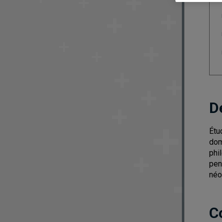
D
Étu
dom
phi
pen
néo
C