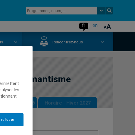
fr
en
us
Rencontrez-nous
me et romantisme
permettent
nalyser les
ctionnant
 - Automne 2026
Horaire - Hiver 2027
 refuser