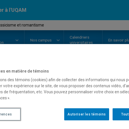
er à l'UQAM
assicisme et romantisme
Calendriers
Nos
campus
En savoir pl
ion
universitaires
es en matière de témoins
OURS
//
HAR4500
-
Néoclassicis
sons des témoins (cookies) afin de collecter des informations qui nous 
r votre expérience sur le site, de vous proposer des contenus vidéo, d’a
es de fréquentation, etc. Vous pouvez personnaliser votre choix en séle
Description
Horaire - Été 2026
Horaire
ces ».
érences
Autoriser les témoins
Tout