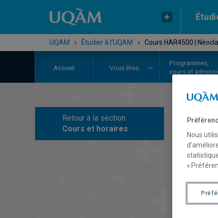
Étudi
UQAM
›
Étudier à l'UQAM
›
Cours HAR4500 | Néocl
Programmes,
Accueil
Vous êtes
cours et admiss
Retour à la section
Préférenc
C
Cours et horaires
Nous utili
d’améliore
statistiqu
« Préféren
Préf