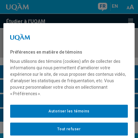
FR
EN
Étudier à l'UQAM
COURS
//
HAR4515
Dada et surréalisme
Préférences en matière de témoins
Nous utilisons des témoins (cookies) afin de collecter des
informations qui nous permettent d’améliorer votre
Description du cours
expérience sur le site, de vous proposer des contenus vidéo,
d’analyser les statistiques de fréquentation, etc. Vous
Horaire - Été 2026
pouvez personnaliser votre choix en sélectionnant
« Préférences ».
Horaire - Automne 2026
Autoriser les témoins
Horaire - Hiver 2027
Tout refuser