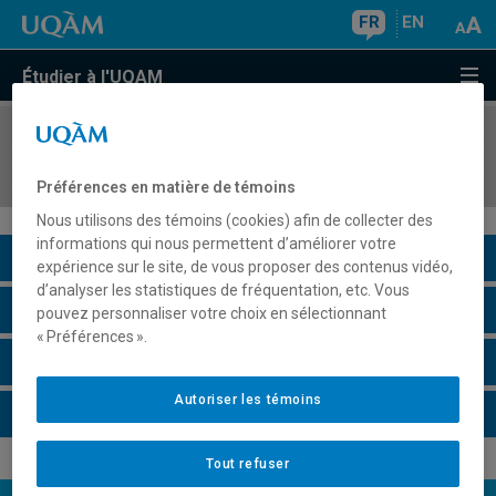
FR
EN
Étudier à l'UQAM
COURS
//
HAR4530
L'art contemporain au Québec
Préférences en matière de témoins
Nous utilisons des témoins (cookies) afin de collecter des
informations qui nous permettent d’améliorer votre
Description du cours
expérience sur le site, de vous proposer des contenus vidéo,
d’analyser les statistiques de fréquentation, etc. Vous
Horaire - Été 2026
pouvez personnaliser votre choix en sélectionnant
« Préférences ».
Horaire - Automne 2026
Autoriser les témoins
Horaire - Hiver 2027
Tout refuser