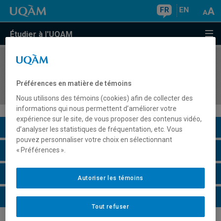
FR
EN
Étudier à l'UQAM
COURS
//
HAR4570
Art et photographie : enjeux et débats
Préférences en matière de témoins
historiques
Nous utilisons des témoins (cookies) afin de collecter des
informations qui nous permettent d’améliorer votre
expérience sur le site, de vous proposer des contenus vidéo,
Description du cours
d’analyser les statistiques de fréquentation, etc. Vous
pouvez personnaliser votre choix en sélectionnant
Horaire - Été 2026
« Préférences ».
Horaire - Automne 2026
Autoriser les témoins
Horaire - Hiver 2027
Tout refuser