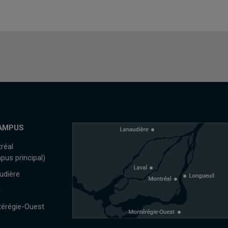
AMPUS
réal
pus principal)
udière
l
érégie-Ouest