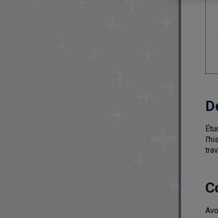
D
Étu
l'h
tra
C
Avo