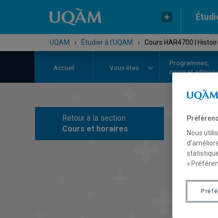
Étudi
UQAM
›
Étudier à l'UQAM
›
Cours HAR4700 | Histoire
Programmes,
Accueil
Vous êtes
cours et admiss
Retour à la section
Préférenc
C
Cours et horaires
Nous utili
d’améliore
statistiqu
« Préféren
Préf