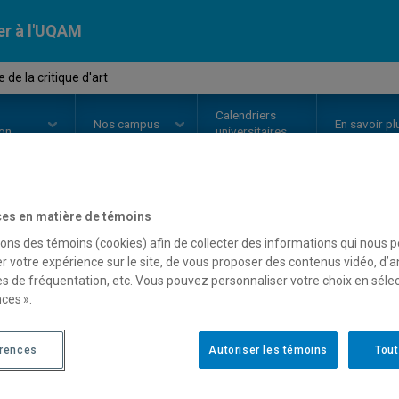
er à l'UQAM
 de la critique d'art
Calendriers
Nos
campus
En savoir pl
ion
universitaires
es en matière de témoins
OURS
//
HAR4700
-
Histoire de la 
sons des témoins (cookies) afin de collecter des informations qui nous 
r votre expérience sur le site, de vous proposer des contenus vidéo, d’a
es de fréquentation, etc. Vous pouvez personnaliser votre choix en séle
ces ».
Description
Horaire - Été 2026
Horaire
érences
Autoriser les témoins
Tout