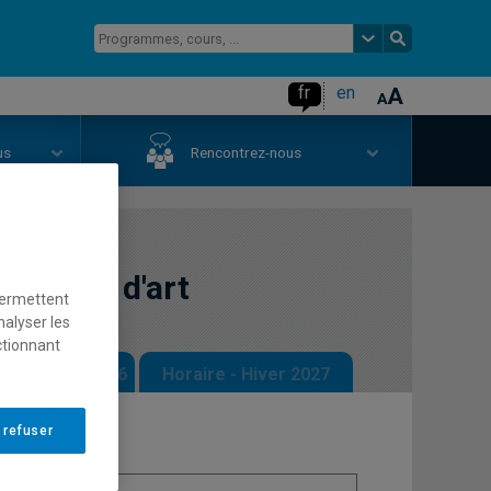
fr
en
us
Rencontrez-nous
critique d'art
permettent
nalyser les
ctionnant
 - Automne 2026
Horaire - Hiver 2027
 refuser