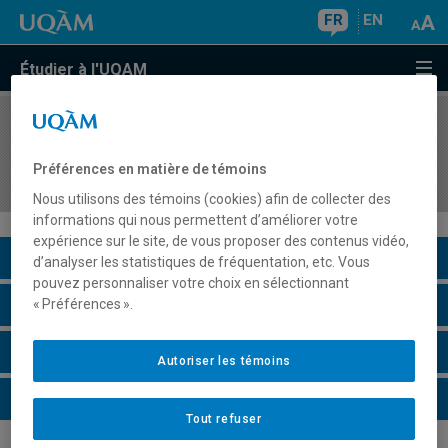
FR
EN
Étudier à l'UQAM
COURS
//
HAR4725
Histoire des expositions et mise en valeur des
Préférences en matière de témoins
objets
Nous utilisons des témoins (cookies) afin de collecter des
informations qui nous permettent d’améliorer votre
expérience sur le site, de vous proposer des contenus vidéo,
Description du cours
d’analyser les statistiques de fréquentation, etc. Vous
pouvez personnaliser votre choix en sélectionnant
Horaire - Été 2026
« Préférences ».
Horaire - Automne 2026
Autoriser les témoins
Horaire - Hiver 2027
Tout refuser