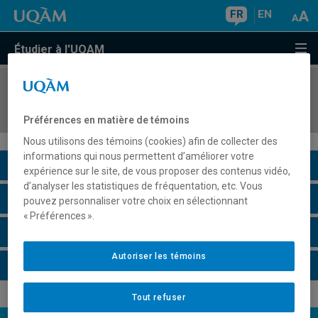
FR
EN
Étudier à l'UQAM
COURS
//
HAR4740
Marché de l'art et évaluation des oeuvres
Préférences en matière de témoins
Nous utilisons des témoins (cookies) afin de collecter des
informations qui nous permettent d’améliorer votre
Description du cours
expérience sur le site, de vous proposer des contenus vidéo,
d’analyser les statistiques de fréquentation, etc. Vous
Horaire - Été 2026
pouvez personnaliser votre choix en sélectionnant
« Préférences ».
Horaire - Automne 2026
Autoriser les témoins
Horaire - Hiver 2027
Tout refuser