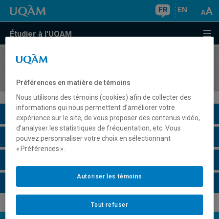
FR
EN
Étudier à l'UQAM
COURS
//
HAR811X
Théories du médium et de la représentation
Préférences en matière de témoins
Nous utilisons des témoins (cookies) afin de collecter des
informations qui nous permettent d’améliorer votre
Description du cours
expérience sur le site, de vous proposer des contenus vidéo,
d’analyser les statistiques de fréquentation, etc. Vous
Horaire - Été 2026
pouvez personnaliser votre choix en sélectionnant
« Préférences ».
Horaire - Automne 2026
Autoriser les témoins
Horaire - Hiver 2027
Tout refuser