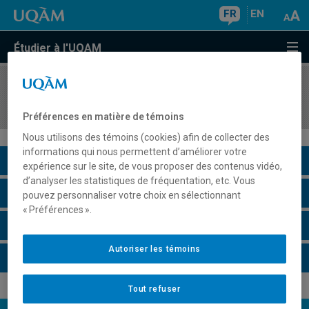
FR
EN
Étudier à l'UQAM
COURS
//
HIM114X
Activité sur le terrain
Préférences en matière de témoins
Nous utilisons des témoins (cookies) afin de collecter des
informations qui nous permettent d’améliorer votre
Description du cours
expérience sur le site, de vous proposer des contenus vidéo,
d’analyser les statistiques de fréquentation, etc. Vous
Horaire - Été 2026
pouvez personnaliser votre choix en sélectionnant
« Préférences ».
Horaire - Automne 2026
Autoriser les témoins
Horaire - Hiver 2027
Tout refuser