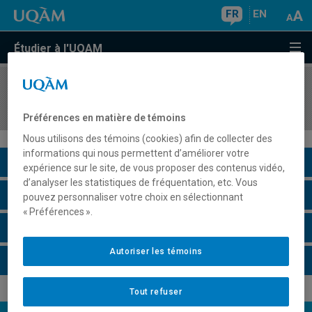
FR
EN
Étudier à l'UQAM
COURS
//
HIS2630
L'Asie et le monde. Cours d'introduction
Préférences en matière de témoins
Nous utilisons des témoins (cookies) afin de collecter des
informations qui nous permettent d’améliorer votre
Description du cours
expérience sur le site, de vous proposer des contenus vidéo,
d’analyser les statistiques de fréquentation, etc. Vous
Horaire - Été 2026
pouvez personnaliser votre choix en sélectionnant
« Préférences ».
Horaire - Automne 2026
Autoriser les témoins
Horaire - Hiver 2027
Tout refuser