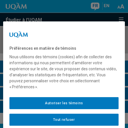
FR
EN
Étudier à l'UQAM
COURS
//
HIS4333
La Grande-Bretagne et son Empire
Préférences en matière de témoins
Nous utilisons des témoins (cookies) afin de collecter des
informations qui nous permettent d’améliorer votre
Description du cours
expérience sur le site, de vous proposer des contenus vidéo,
d’analyser les statistiques de fréquentation, etc. Vous
Horaire - Été 2026
pouvez personnaliser votre choix en sélectionnant
« Préférences ».
Horaire - Automne 2026
Autoriser les témoins
Horaire - Hiver 2027
Tout refuser