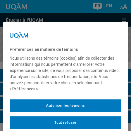
FR
EN
Étudier à l'UQAM
COURS
//
HIS4408
Histoire de la politique internationale des États-
Préférences en matière de témoins
Unis de 1898 à nos jours
Nous utilisons des témoins (cookies) afin de collecter des
informations qui nous permettent d’améliorer votre
expérience sur le site, de vous proposer des contenus vidéo,
Description du cours
d’analyser les statistiques de fréquentation, etc. Vous
pouvez personnaliser votre choix en sélectionnant
Horaire - Été 2026
« Préférences ».
Horaire - Automne 2026
Autoriser les témoins
Horaire - Hiver 2027
Tout refuser