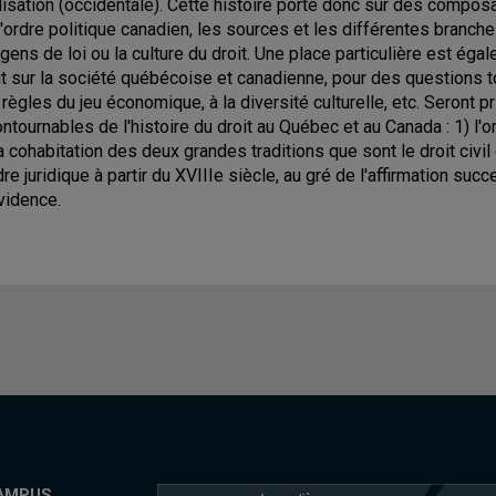
ilisation (occidentale). Cette histoire porte donc sur des compo
l'ordre politique canadien, les sources et les différentes branches
 gens de loi ou la culture du droit. Une place particulière est ég
it sur la société québécoise et canadienne, pour des questions tou
 règles du jeu économique, à la diversité culturelle, etc. Seront 
ontournables de l'histoire du droit au Québec et au Canada : 1) l'o
la cohabitation des deux grandes traditions que sont le droit civi
dre juridique à partir du XVIIIe siècle, au gré de l'affirmation succe
vidence.
AMPUS