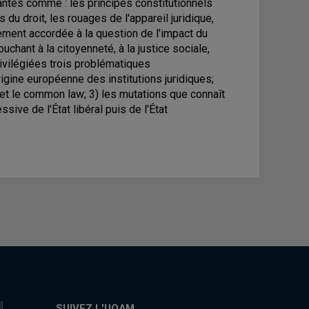
santes comme : les principes constitutionnels
 du droit, les rouages de l'appareil juridique,
alement accordée à la question de l'impact du
chant à la citoyenneté, à la justice sociale,
privilégiées trois problématiques
rigine européenne des institutions juridiques;
l et le common law; 3) les mutations que connaît
ssive de l'État libéral puis de l'État
SUIVEZ L'UQAM