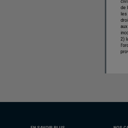
civ
de 
les
dro
aux
inc
2) 
l'or
pro
EN SAVOIR PLUS
NOS C