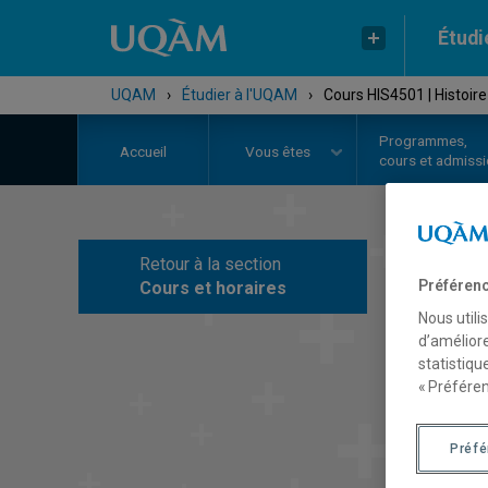
Étudi
UQAM
›
Étudier à l'UQAM
›
Cours HIS4501 | Histoire
Programmes,
Accueil
Vous êtes
cours et admiss
Retour à la section
C
Préférenc
Cours et horaires
Nous utili
d’améliore
statistiqu
« Préféren
Préf