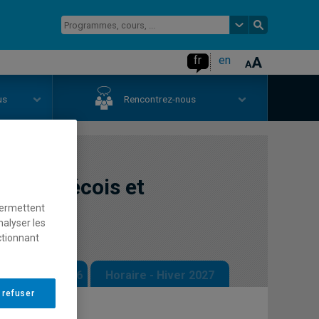
fr
en
us
Rencontrez-nous
oit québécois et
permettent
nalyser les
ctionnant
 - Automne 2026
Horaire - Hiver 2027
 refuser