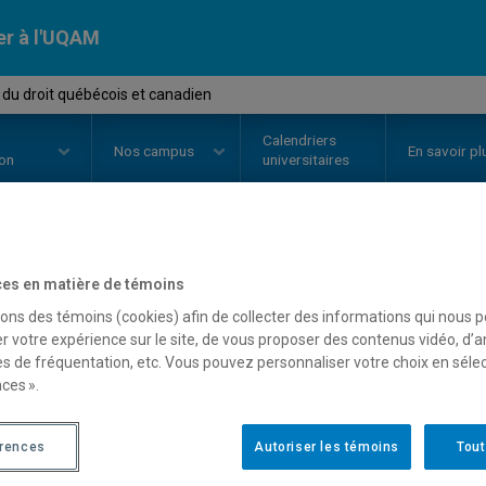
er à l'UQAM
 du droit québécois et canadien
Calendriers
Nos
campus
En savoir pl
ion
universitaires
OURS
//
HIS4501
-
Histoire du dr
es en matière de témoins
sons des témoins (cookies) afin de collecter des informations qui nous 
canadien
r votre expérience sur le site, de vous proposer des contenus vidéo, d’a
es de fréquentation, etc. Vous pouvez personnaliser votre choix en séle
ces ».
Description
Horaire - Été 2026
Horaire
érences
Autoriser les témoins
Tout