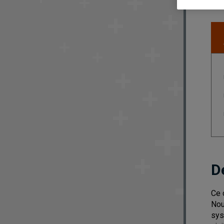
D
Ce 
Nou
sys