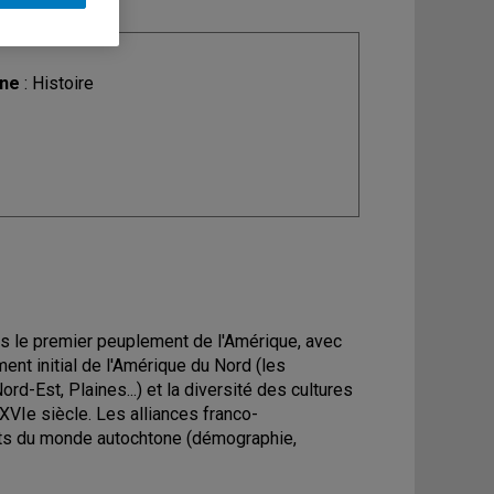
ine
: Histoire
is le premier peuplement de l'Amérique, avec
ment initial de l'Amérique du Nord (les
rd-Est, Plaines...) et la diversité des cultures
XVIe siècle. Les alliances franco-
ts du monde autochtone (démographie,