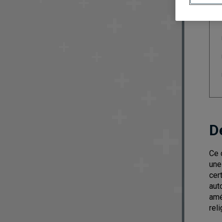
D
Ce 
une
cer
aut
amé
reli