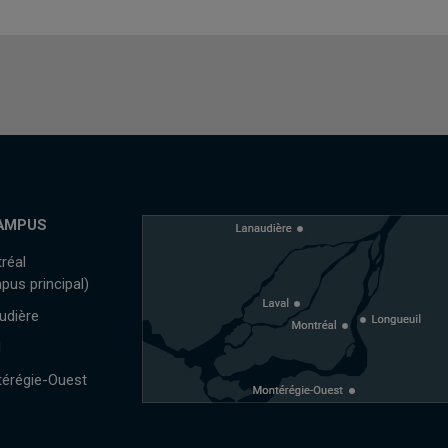
AMPUS
réal
pus principal)
udière
l
érégie-Ouest