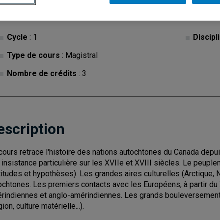
Cycle
: 1
Discipl
Type de cours
: Magistral
Nombre de crédits
: 3
escription
cours retrace l'histoire des nations autochtones du Canada depu
 insistance particulière sur les XVIIe et XVIII siècles. Le peuple
titudes et hypothèses). Les grandes aires culturelles (Arctique, No
ochtones. Les premiers contacts avec les Européens, à partir du 
rindiennes et anglo-amérindiennes. Les grands bouleversemen
gion, culture matérielle...).