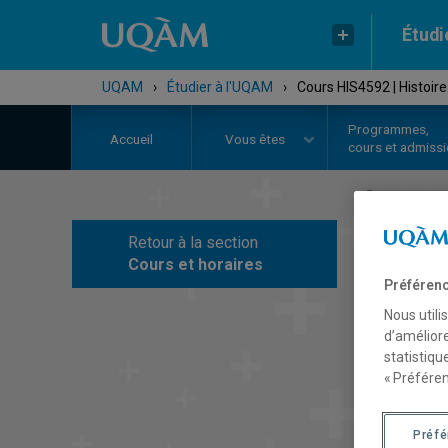
Étudi
UQAM
›
Étudier à l'UQAM
›
Cours HIS4592 | Histoir
Programmes,
Accueil
Vous êtes
cours et admiss
Retour à la section
C
Cours et horaires
Préférenc
Nous utili
d’améliore
statistiqu
« Préféren
Préf