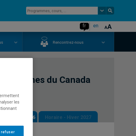
fr
en
us
Rencontrez-nous
Autochtones du Canada
permettent
nalyser les
ctionnant
 - Automne 2026
Horaire - Hiver 2027
 refuser