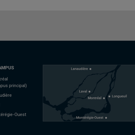
AMPUS
réal
pus principal)
udière
l
érégie-Ouest