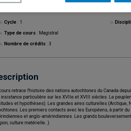
Cycle
: 1
Discipl
Type de cours
: Magistral
Nombre de crédits
: 3
escription
cours retrace l'histoire des nations autochtones du Canada depu
 insistance particulière sur les XVIIe et XVIII siècles. Le peuple
titudes et hypothèses). Les grandes aires culturelles (Arctique, No
ochtones. Les premiers contacts avec les Européens, à partir du 
rindiennes et anglo-amérindiennes. Les grands bouleversemen
gion, culture matérielle...).