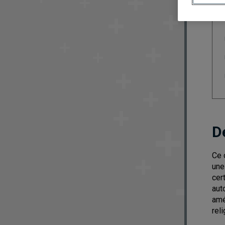
D
Ce 
une
cer
aut
amé
reli