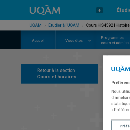
Étudi
UQAM
›
Étudier à l'UQAM
›
Cours HIS4592 | Histoir
Programmes,
Accueil
Vous êtes
cours et admiss
Retour à la section
C
Cours et horaires
Préférenc
Nous utili
d’améliore
statistiqu
« Préféren
Préf