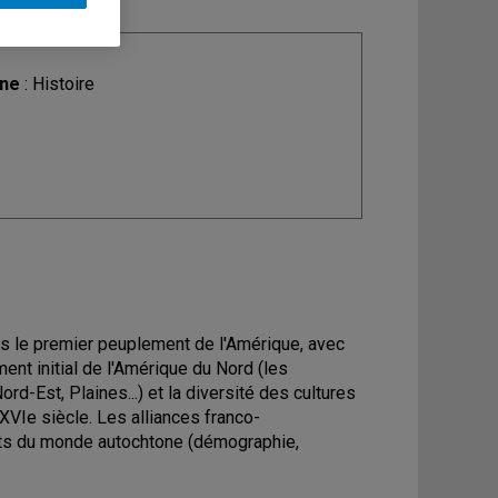
ine
: Histoire
is le premier peuplement de l'Amérique, avec
ment initial de l'Amérique du Nord (les
rd-Est, Plaines...) et la diversité des cultures
XVIe siècle. Les alliances franco-
ts du monde autochtone (démographie,