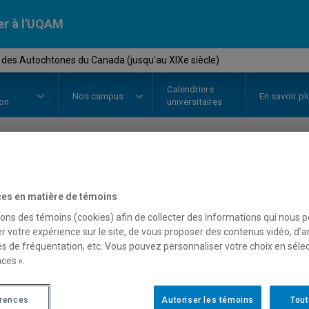
er à l'UQAM
e des Autochtones du Canada (jusqu'au XIXe siècle)
Calendriers
Nos
campus
En savoir pl
ion
universitaires
OURS
//
HIS4592
-
Histoire des 
es en matière de témoins
(jusqu'au XIXe siècle)
sons des témoins (cookies) afin de collecter des informations qui nous 
r votre expérience sur le site, de vous proposer des contenus vidéo, d’a
es de fréquentation, etc. Vous pouvez personnaliser votre choix en séle
ces ».
Description
Horaire - Été 2026
Horaire
érences
Autoriser les témoins
Tout