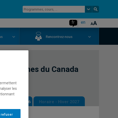
fr
en
us
Rencontrez-nous
Autochtones du Canada
permettent
nalyser les
ctionnant
 - Automne 2026
Horaire - Hiver 2027
 refuser