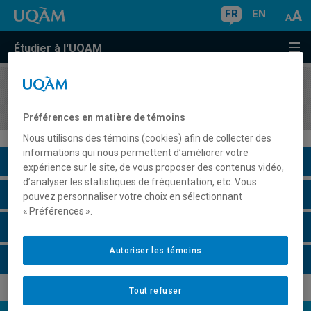
FR
EN
Étudier à l'UQAM
COURS
//
HIS4664
Histoire du Moyen-Orient, XIXe-XXIe siècles
Préférences en matière de témoins
Nous utilisons des témoins (cookies) afin de collecter des
informations qui nous permettent d’améliorer votre
Description du cours
expérience sur le site, de vous proposer des contenus vidéo,
d’analyser les statistiques de fréquentation, etc. Vous
Horaire - Été 2026
pouvez personnaliser votre choix en sélectionnant
« Préférences ».
Horaire - Automne 2026
Autoriser les témoins
Horaire - Hiver 2027
Tout refuser