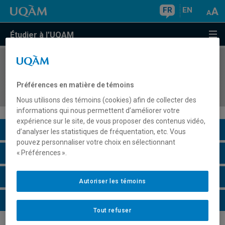
FR
EN
Étudier à l'UQAM
COURS
//
HIS4722
Sciences et techniques dans l'histoire des
Préférences en matière de témoins
sociétés occidentales I
Nous utilisons des témoins (cookies) afin de collecter des
informations qui nous permettent d’améliorer votre
expérience sur le site, de vous proposer des contenus vidéo,
Description du cours
d’analyser les statistiques de fréquentation, etc. Vous
pouvez personnaliser votre choix en sélectionnant
Horaire - Été 2026
« Préférences ».
Horaire - Automne 2026
Autoriser les témoins
Horaire - Hiver 2027
Tout refuser