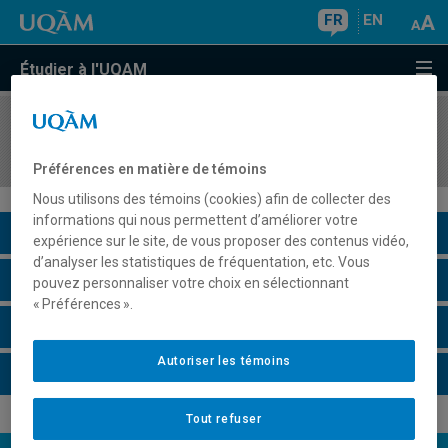
FR
EN
Étudier à l'UQAM
COURS
//
HIS4761
Histoire de la santé et de la médecine
Préférences en matière de témoins
Nous utilisons des témoins (cookies) afin de collecter des
informations qui nous permettent d’améliorer votre
Description du cours
expérience sur le site, de vous proposer des contenus vidéo,
d’analyser les statistiques de fréquentation, etc. Vous
Horaire - Été 2026
pouvez personnaliser votre choix en sélectionnant
« Préférences ».
Horaire - Automne 2026
Autoriser les témoins
Horaire - Hiver 2027
Tout refuser