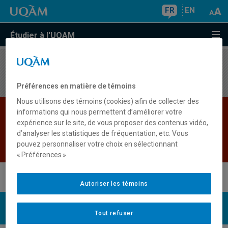
FR
EN
Étudier à l'UQAM
Aucun résultat
Préférences en matière de témoins
Nous utilisons des témoins (cookies) afin de collecter des
Les bases de données institutionnelles sont
informations qui nous permettent d’améliorer votre
expérience sur le site, de vous proposer des contenus vidéo,
indisponibles pour le moment. Veuillez
d’analyser les statistiques de fréquentation, etc. Vous
réessayer plus tard.
pouvez personnaliser votre choix en sélectionnant
Retour
« Préférences ».
Autoriser les témoins
UQAM
Nous joindre
Tout refuser