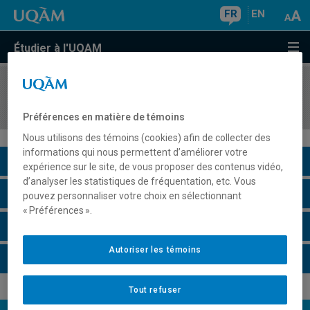
FR
EN
Étudier à l'UQAM
COURS
//
HIS6002
Activité de recherche
Préférences en matière de témoins
Nous utilisons des témoins (cookies) afin de collecter des
informations qui nous permettent d’améliorer votre
Description du cours
expérience sur le site, de vous proposer des contenus vidéo,
d’analyser les statistiques de fréquentation, etc. Vous
Horaire - Été 2026
pouvez personnaliser votre choix en sélectionnant
« Préférences ».
Horaire - Automne 2026
Autoriser les témoins
Horaire - Hiver 2027
Tout refuser