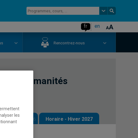
fr
en
us
Rencontrez-nous
ire et humanités
permettent
nalyser les
 - Automne 2026
Horaire - Hiver 2027
ctionnant