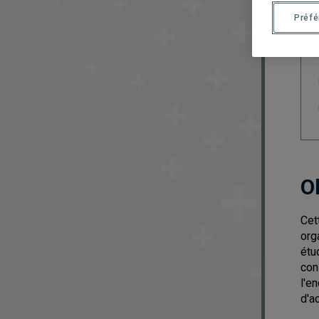
Préf
O
Cet
org
étu
con
l'e
d'a