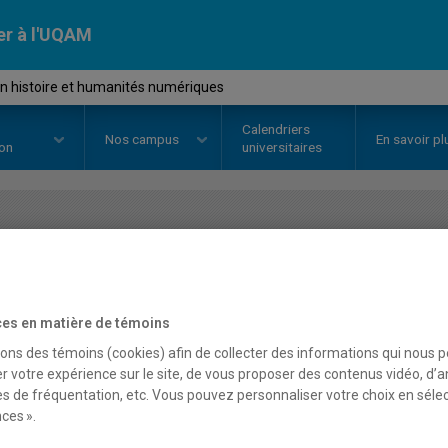
er à l'UQAM
en histoire et humanités numériques
Calendriers
Nos
campus
En savoir pl
ion
universitaires
OURS
//
HIS7305
-
Stage en histo
numériques
es en matière de témoins
sons des témoins (cookies) afin de collecter des informations qui nous 
r votre expérience sur le site, de vous proposer des contenus vidéo, d’a
Description
Horaire - Été 2026
Horaire
es de fréquentation, etc. Vous pouvez personnaliser votre choix en séle
ces ».