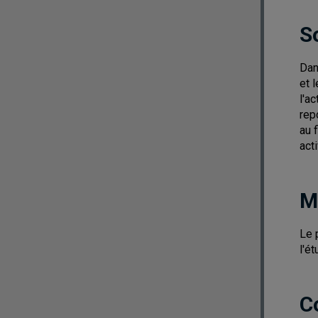
S
Dan
et 
l'a
rep
au 
act
M
Le 
l'é
C