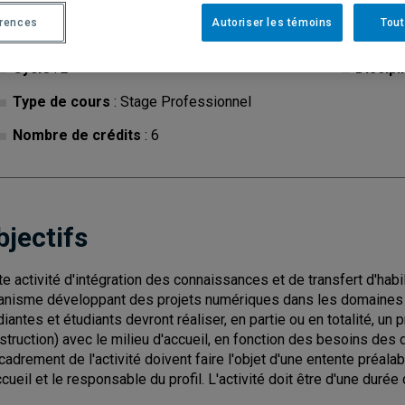
érences
Autoriser les témoins
Tout
Cycle
: 2
Discipl
Type de cours
: Stage Professionnel
Nombre de crédits
: 6
bjectifs
te activité d'intégration des connaissances et de transfert d'hab
anisme développant des projets numériques dans les domaines de 
diantes et étudiants devront réaliser, en partie ou en totalité, un
struction) avec le milieu d'accueil, en fonction des besoins des 
ncadrement de l'activité doivent faire l'objet d'une entente préalabl
ccueil et le responsable du profil. L'activité doit être d'une duré