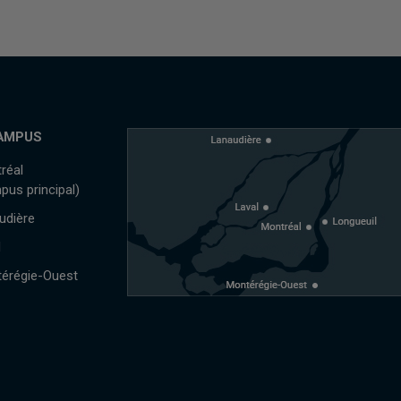
AMPUS
réal
pus principal)
udière
l
érégie-Ouest