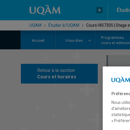
Étudi
UQAM
›
Étudier à l'UQAM
›
Cours HIS7305 | Stage 
Programmes,
Accueil
Vous êtes
cours et admiss
Retour à la section
C
Cours et horaires
Préférenc
Nous utili
d’améliore
statistiqu
« Préféren