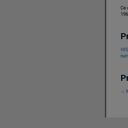
Ce 
196
P
HIS
num
P
M