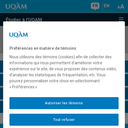
FR
EN
Étudier à l'UQAM
COURS
//
INF2050
Outils et pratiques de développement logiciel
Préférences en matière de témoins
Nous utilisons des témoins (cookies) afin de collecter des
informations qui nous permettent d’améliorer votre
Description du cours
expérience sur le site, de vous proposer des contenus vidéo,
d’analyser les statistiques de fréquentation, etc. Vous
Horaire - Été 2026
pouvez personnaliser votre choix en sélectionnant
« Préférences ».
Horaire - Automne 2026
Autoriser les témoins
Horaire - Hiver 2027
Tout refuser